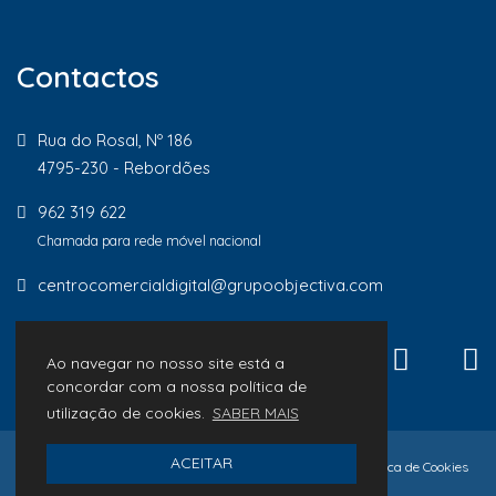
Contactos
Rua do Rosal, Nº 186
4795-230 - Rebordões
962 319 622
Chamada para rede móvel nacional
centrocomercialdigital@grupoobjectiva.com
Ao navegar no nosso site está a
concordar com a nossa política de
utilização de cookies.
SABER MAIS
ACEITAR
© 2026 Lojas de Proximidade
Política de Privacidade
Política de Cookies
Livro de Reclamações
desenvolvido por
Macro Makers