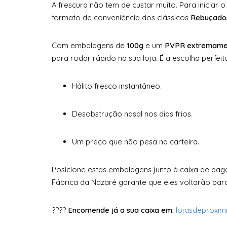
A frescura não tem de custar muito. Para iniciar 
formato de conveniência dos clássicos
Rebuçados
Com embalagens de
100g
e um
PVPR extremamen
para rodar rápido na sua loja. É a escolha perfeit
Hálito fresco instantâneo.
Desobstrução nasal nos dias frios.
Um preço que não pesa na carteira.
Posicione estas embalagens junto à caixa de pag
Fábrica da Nazaré garante que eles voltarão par
????
Encomende já a sua caixa em:
lojasdeproxi