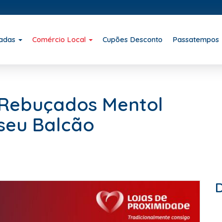
iadas
Comércio Local
Cupões Desconto
Passatempos
: Rebuçados Mentol
seu Balcão