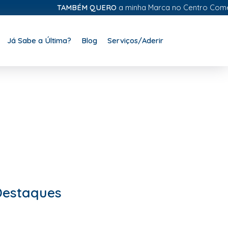
TAMBÉM QUERO
a minha Marca no Centro Comercial D
Já Sabe a Última?
Blog
Serviços/Aderir
Destaques