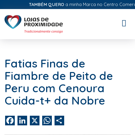
TAMBÉM QUERO
a minha Marca no Centro Comercial 
Toggle
naviga
Fatias Finas de
Fiambre de Peito de
Peru com Cenoura
Cuida-t+ da Nobre
Facebook
LinkedIn
X
WhatsApp
Share