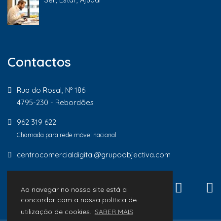
Contactos
Rua do Rosal, Nº 186
4795-230 - Rebordões
962 319 622
Chamada para rede móvel nacional
centrocomercialdigital@grupoobjectiva.com
Ao navegar no nosso site está a
concordar com a nossa política de
utilização de cookies.
SABER MAIS