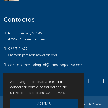
Contactos
Rua do Rosal, Nº 186
4795-230 - Rebordões
962 319 622
Chamada para rede móvel nacional
centrocomercialdigital@grupoobjectiva.com
Ao navegar no nosso site está a
concordar com a nossa política de
utilização de cookies.
SABER MAIS
ACEITAR
© 2026 Lojas de Proximidade
Política de Privacidade
Política de Cookies