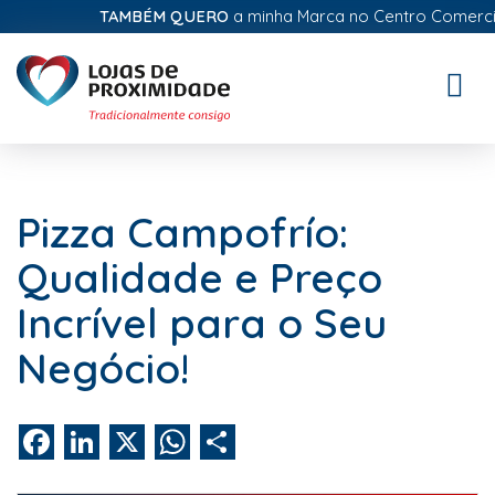
TAMBÉM QUERO
a minha Marca no Centro Comercial D
Toggle
naviga
Pizza Campofrío:
Qualidade e Preço
Incrível para o Seu
Negócio!
Facebook
LinkedIn
X
WhatsApp
Share