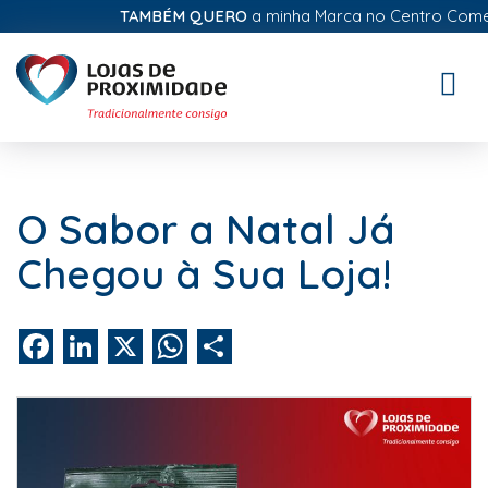
TAMBÉM QUERO
a minha Marca no Centro Comercia
Toggle
naviga
O Sabor a Natal Já
Chegou à Sua Loja!
Facebook
LinkedIn
X
WhatsApp
Share