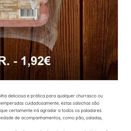
ha deliciosa e prática para qualquer churrasco ou
 temperadas cuidadosamente, estas salsichas são
 que certamente irá agradar a todos os paladares.
iedade de acompanhamentos, como pão, saladas,