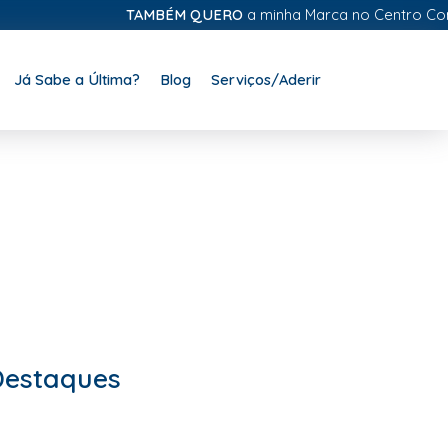
TAMBÉM QUERO
a minha Marca no Centro Comercial D
Já Sabe a Última?
Blog
Serviços/Aderir
Destaques