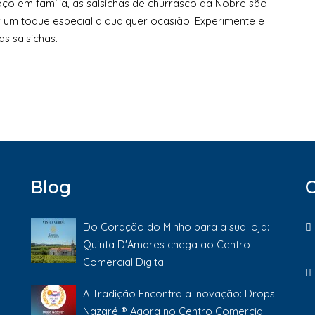
o em família, as salsichas de churrasco da Nobre são
r um toque especial a qualquer ocasião. Experimente e
s salsichas.
Blog
Do Coração do Minho para a sua loja:
Quinta D'Amares chega ao Centro
Comercial Digital!
A Tradição Encontra a Inovação: Drops
Nazaré ® Agora no Centro Comercial