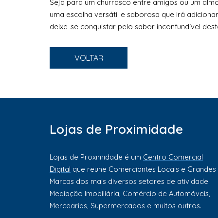
Seja para um churrasco entre amigos ou um almoç
uma escolha versátil e saborosa que irá adiciona
deixe-se conquistar pelo sabor inconfundível desta
VOLTAR
Lojas de Proximidade
Lojas de Proximidade é um
Centro Comercial
Digital
que reune Comerciantes Locais e Grandes
Marcas dos mais diversos setores de atividade:
Mediação Imobiliária, Comércio de Automóveis,
Mercearias, Supermercados e muitos outros.