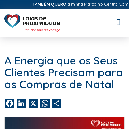
TAMBÉM QUERO
a minha Marca no Centro Comerci
Toggle
naviga
A Energia que os Seus
Clientes Precisam para
as Compras de Natal
Facebook
LinkedIn
X
WhatsApp
Share