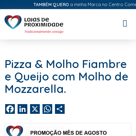
TAMBÉM QUERO
a minha Marca no Centro Comerci
Toggle
naviga
Pizza & Molho Fiambre
e Queijo com Molho de
Mozzarella.
Facebook
LinkedIn
X
WhatsApp
Share