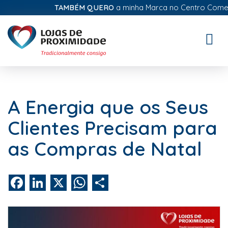
TAMBÉM QUERO
a minha Marca no Centro Comercia
Toggle
naviga
A Energia que os Seus
Clientes Precisam para
as Compras de Natal
Facebook
LinkedIn
X
WhatsApp
Share