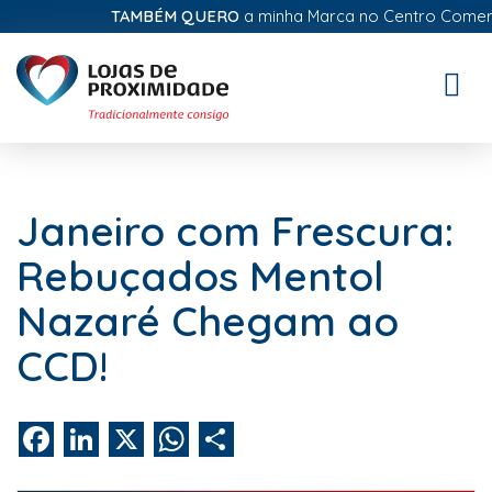
TAMBÉM QUERO
a minha Marca no Centro Comercial
Toggle
naviga
Janeiro com Frescura:
Rebuçados Mentol
Nazaré Chegam ao
CCD!
Facebook
LinkedIn
X
WhatsApp
Share