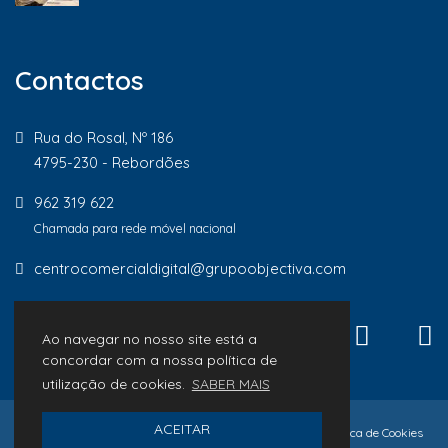
Contactos
Rua do Rosal, Nº 186
4795-230 - Rebordões
962 319 622
Chamada para rede móvel nacional
centrocomercialdigital@grupoobjectiva.com
Ao navegar no nosso site está a
concordar com a nossa política de
utilização de cookies.
SABER MAIS
ACEITAR
© 2026 Lojas de Proximidade
Política de Privacidade
Política de Cookies