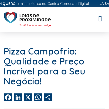
QUERO
a minha Marca no Centro Comercial Digital
JÁ SAB
Toggle
naviga
Pizza Campofrío:
Qualidade e Preço
Incrível para o Seu
Negócio!
Facebook
LinkedIn
X
WhatsApp
Share