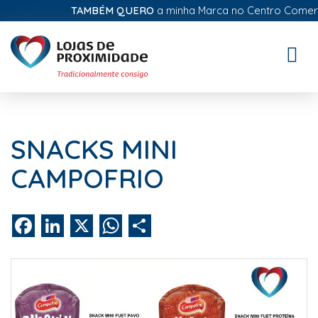
TAMBÉM QUERO
a minha Marca no Centro Comercial
Toggle
naviga
SNACKS MINI
CAMPOFRIO
Facebook
LinkedIn
X
WhatsApp
Share