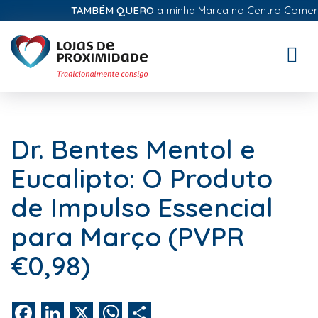
TAMBÉM QUERO
a minha Marca no Centro Comercial 
Toggle
naviga
Dr. Bentes Mentol e
Eucalipto: O Produto
de Impulso Essencial
para Março (PVPR
€0,98)
Facebook
LinkedIn
X
WhatsApp
Share