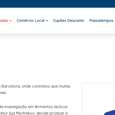
iadas
Comércio Local
Cupões Desconto
Passatempos
m Barcelona, onde constatou que muitas
ais.
da investigação em fermentos lácticos
steur Ilya Mechnikov, decide produzir e