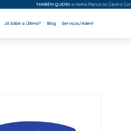
TAMBÉM QUERO
a minha Marca no Centro Comerc
Já Sabe a Última?
Blog
Serviços/Aderir