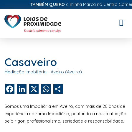
TAMBÉM QUERO
a minha Marca no Centro Comercia
Toggle
naviga
Casaveiro
Mediação Imobiliária - Aveiro (Aveiro)
Facebook
LinkedIn
X
WhatsApp
Share
Somos uma Imobiliária em Aveiro, com mais de 20 anos de
experiência no ramo Imobiliário, pautando a nossa atuação
pelo rigor, profissionalismo, seriedade e responsabilidade.