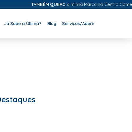
TAMBÉM QUERO
a minha Marca no Centro Comercial D
Já Sabe a Última?
Blog
Serviços/Aderir
Destaques