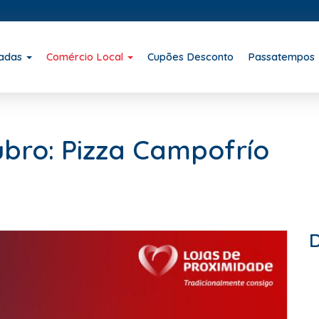
iadas
Comércio Local
Cupões Desconto
Passatempos
ro: Pizza Campofrío