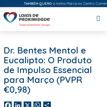
TAMBÉM QUERO
a minha Marca no Centro Comercial 
Toggle
naviga
Dr. Bentes Mentol e
Eucalipto: O Produto
de Impulso Essencial
para Março (PVPR
€0,98)
Facebook
LinkedIn
X
WhatsApp
Share