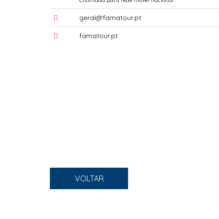
geral@famatour.pt
famatour.pt
VOLTAR