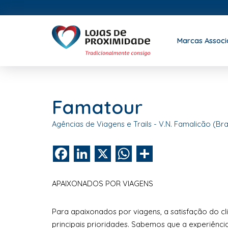
Marcas Assoc
Famatour
Agências de Viagens e Trails - V.N. Famalicão (Br
Facebook
LinkedIn
X
WhatsApp
Share
APAIXONADOS POR VIAGENS
Para apaixonados por viagens, a satisfação do c
principais prioridades. Sabemos que a experiênci