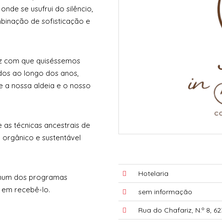
onde se usufrui do silêncio,
mbinação de sofisticação e
fez com que quiséssemos
idos ao longo dos anos,
 a nossa aldeia e o nosso
e as técnicas ancestrais de
orgânico e sustentável
Hotelaria
o num dos programas
 em recebê-lo.
sem informação
Rua do Chafariz, N.º 8, 6