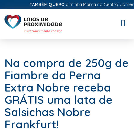
TAMBÉM QUERO
a minha Marca no Centro Comercial 
Toggle
naviga
Na compra de 250g de
Fiambre da Perna
Extra Nobre receba
GRÁTIS uma lata de
Salsichas Nobre
Frankfurt!