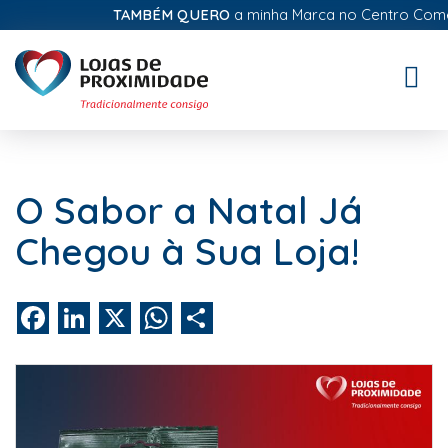
TAMBÉM QUERO
a minha Marca no Centro Comerci
Toggle
naviga
O Sabor a Natal Já
Chegou à Sua Loja!
Facebook
LinkedIn
X
WhatsApp
Share