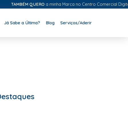
TAMBÉM QUERO
a minha Marca no Centro Comercial Digital
Já Sabe a Última?
Blog
Serviços/Aderir
Destaques