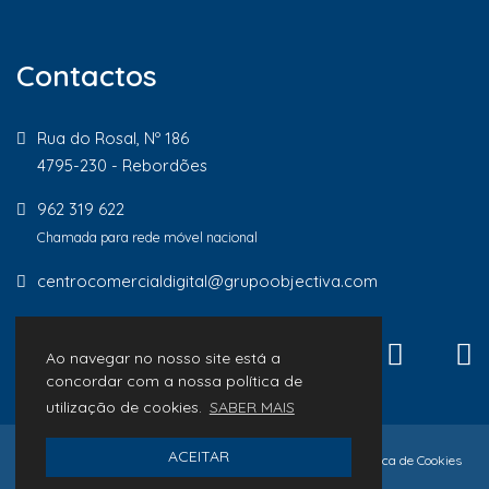
Contactos
Rua do Rosal, Nº 186
4795-230 - Rebordões
962 319 622
Chamada para rede móvel nacional
centrocomercialdigital@grupoobjectiva.com
Ao navegar no nosso site está a
concordar com a nossa política de
utilização de cookies.
SABER MAIS
ACEITAR
© 2026 Lojas de Proximidade
Política de Privacidade
Política de Cookies
Livro de Reclamações
desenvolvido por
Macro Makers