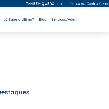
TAMBÉM QUERO
a minha Marca no Centro Comercial Digita
Já Sabe a Última?
Blog
Serviços/Aderir
Destaques