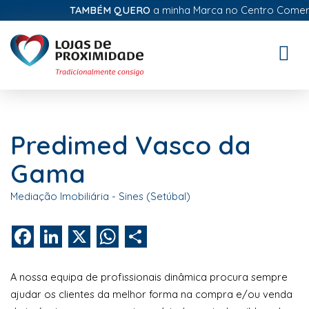
TAMBÉM QUERO
a minha Marca no Centro Comercial
Toggle
naviga
Predimed Vasco da
Gama
Mediação Imobiliária - Sines (Setúbal)
Facebook
LinkedIn
X
WhatsApp
Share
A nossa equipa de profissionais dinâmica procura sempre
ajudar os clientes da melhor forma na compra e/ou venda