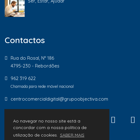
Ser, Estar, Ajudar
Contactos
Rua do Rosal, Nº 186
4795-230 - Rebordões
962 319 622
Chamada para rede móvel nacional
centrocomercialdigital@grupoobjectiva.com
Ao navegar no nosso site está a
concordar com a nossa política de
utilização de cookies.
SABER MAIS