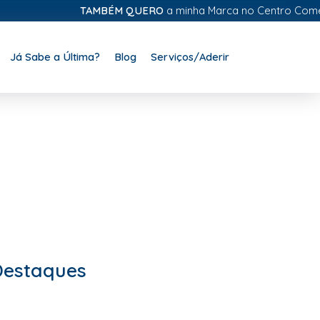
TAMBÉM QUERO
a minha Marca no Centro Comercial
Já Sabe a Última?
Blog
Serviços/Aderir
Destaques