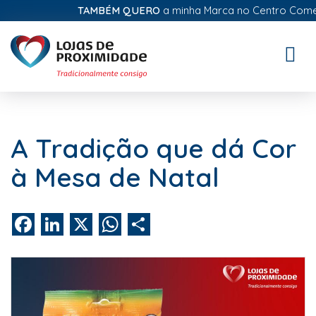
TAMBÉM QUERO
a minha Marca no Centro Comercia
Toggle
naviga
A Tradição que dá Cor
à Mesa de Natal
Facebook
LinkedIn
X
WhatsApp
Share